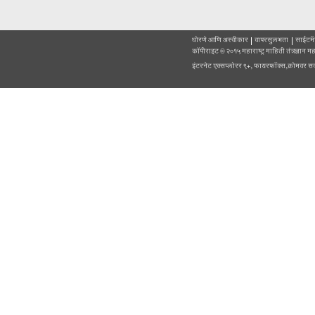
धोरणे आणि
कॉपीराइट ©
इंटरनेट एक