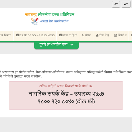
महाराष्ट्र शासन
महाराष्ट्र
लोकसेवा 
आपली सेवा 
िषयी
अधिसूचना प्रसिध्द केलेले विभाग
EASE OF DOING BUSINE
तुमचे ला
र्क
जलद सेवा
सेवा आपल्या दारात
सहज पो
ाठी आपल्याला काहीही माहिती हवी असल्यास ह्या पोर्टल वरील 'सेवा अधिकार 
 फोन करावा. आमच्या कॉल सेंटरचे प्रतिनिधी तुम्हाला मदत करतील.
अधिक माहि