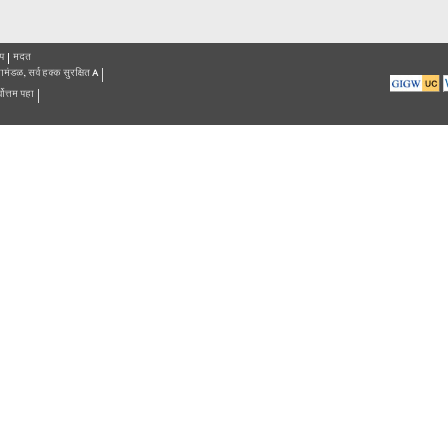
नागरिक संपर
1800 1
 अस्वीकार
वापरसुलभता
साईटमॅप
मदत
 2015 महाराष्ट्र माहिती तंत्रज्ञान महामंडळ, सर्व हक्क सुरक्षित
A
्सप्लोरर 9+, फायरफॉक्स,क्रोमवर सर्वोत्तम पहा