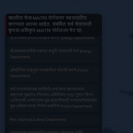
जनित्र संचमांडणीची ऊर्जापित परवानगी (Energy
तुमचे लाभ माहित करा
Department)
खालील सेवा MAITRI पोर्टलवर स्थलांतरित
जनित्र संचमांडणीची नोंदणी. (Energy Department)
करण्यात आल्या आहेत. संबंधित सर्व सेवांसाठी
कृपया अधिकृत MAITRI पोर्टलला भेट द्या.
वीज संचमांडणीचे निरीक्षण करणे. (Energy Department)
जलद सेवा
सेवा आपल्या दारात
वीजसंचमांडणीचे नकाशा मंजुरी परवानगी देणे (Energy
Department)
औद्योगिक वाहतुक पासकरीता नोंदणी करणे (Forest
Department)
सहज पोहोच
सोपी शुल्कभरणा
सर्व दस्तावेजांसह (माहिती) अर्ज प्राप्त झाल्यानंतर
महाराष्ट्र वृक्षतोड (नियमन) अधिनियम १९६४ नुसार बिगर
आदिवासी अर्जदारांना वृक्ष छाटणीसाठी परवानगीसंदर्भात
वृक्ष अधिकाऱ्याचा निर्णय कळविणे (Forest Department)
Plan Approval (Labour Department)
वेळेची बचत
वापरण्यास सोपे
आंतरराज्य स्थलांतरीत कामगार (रोजगार आणि