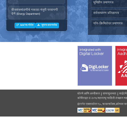
जनित्र संचमांडणीची ऊर्जापित परवानगी
(Energy Department)
जनित्र संचमांडणीची नोंदणी. (Energy
Department)
वीज संचमांडणीचे निरीक्षण करणे. (Energy
Department)
वीजसंचमांडणीचे नकाशा मंजुरी परवानगी
देणे (Energy Department)
औद्योगिक वाहतुक पासकरीता नोंदणी करणे
MAITRI पोर्टल
सूचना डाउनलोड
(Forest Department)
सर्व दस्तावेजांसह (माहिती) अर्ज प्राप्त
झाल्यानंतर महाराष्ट्र वृक्षतोड (नियमन)
अधिनियम १९६४ नुसार बिगर आदिवासी
Integr