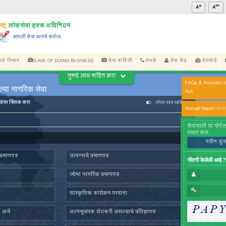
महाराष्ट्र शासन
महाराष्ट्र
लोकसेवा हक्क अधिनियम
आपली सेवा आमचे कर्तव्य
िषयी
अधिसूचना प्रसिध्द केलेले विभाग
EASE OF DOING BUSINE
तुमचे ला
ऑनलाईन उपलब्ध असलेल्या नागरिक सेवा
अधिक माहितीसाठी खालील सेवांवर क्लिक करा
जलद सेवा
सेवा आपल्या दारात
सहज पो
येथे ऑनलाइन सेवा शोधा
महसूल विभाग
वय राष्ट्रीयत्व आणि अधिवास प्रमाणपत्र
उत्पन्नाचे 