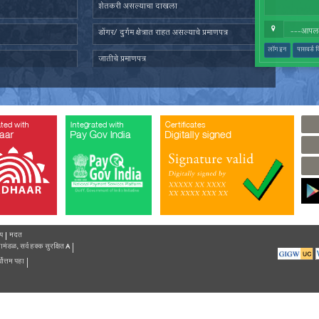
तात्पुरता रहिवास प्रमाणपत्र
ज्येष्ठ ना
पत दाखला
सांस्कृति
प्रमाणित नक्कल मिळणे बाबत अर्ज
अल्पभूधार
भूमिहीन प्रमाणपत्र
शेतकरी 
सर्वसाधारण प्रतिज्ञापत्र
डोंगर/ दुर
नॉन-क्रिमिलेयर प्रमाणपत्र
जातीचे प्र
औद्योगिक प्रयोजनार्थ जमीन खोदण्याची परवानगी(
औद्योगिक 
गौण खनिज उत्खनन)
अनुसूचित 
ated with
Integrated with
Integrated with