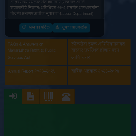
सेवाशर्तीचे नियमन) अधिधियम १९७९ अंतर्गत आस्थापनांना
नोंदणी प्रमाणपत्रातील सुधारणा (Labour Department)
आंतरराज्य स्थलांतरीत कामगार (रोजगार आणि
MAITRI पोर्टल
सूचना डाउनलोड
सेवाशर्तीचे नियमन) अधिधियम १९७९ अंतर्गतआस्थापनांना
नोंदणी प्रमाणपत्र (Labour Department)
FAQs & Answers on
लोकसेवा हक्क अधिनियमाबाबत
इमारत आणि इतर बांधकाम मजूर आस्थापनांची नोंदणी
Maharashtra Right to Public
वारंवार उपस्थित होणारे प्रश्न
(Labour Department)
Services Act
आणि उत्तरे
कंत्राटी कामगार (नियमन व निर्मुलन) अधिनियम, 1970
Annual Report 2023-2024
वार्षिक अहवाल 2023-2024
अंतर्गत मुख्य मालक नोंदणी प्रमाणपत्रातील सुधारणा
(Labour Department)
कंत्राटी कामगार अनुज्ञप्ती (Labour Department)
कंत्राटी कामगार नूतनीकरण (Labour Department)
कारखाना नूतनीकरण (Labour Department)
कारखाना नोंदणी (Labour Department)