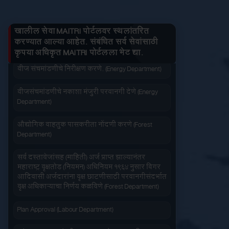
तुमचे लाभ माहित करा
जनित्र संचमांडणीची ऊर्जापित परवानगी (Energy
लागू करा
बंद करा
प्रत काढा
Department)
खालील सेवा MAITRI पोर्टलवर स्थलांतरित
जनित्र संचमांडणीची नोंदणी. (Energy Department)
करण्यात आल्या आहेत. संबंधित सर्व सेवांसाठी
कृपया अधिकृत MAITRI पोर्टलला भेट द्या.
जलद सेवा
सेवा आपल्या दारात
वीज संचमांडणीचे निरीक्षण करणे. (Energy Department)
वीजसंचमांडणीचे नकाशा मंजुरी परवानगी देणे (Energy
Department)
औद्योगिक वाहतुक पासकरीता नोंदणी करणे (Forest
Department)
सहज पोहोच
सोपी शुल्कभरणा
सर्व दस्तावेजांसह (माहिती) अर्ज प्राप्त झाल्यानंतर
महाराष्ट्र वृक्षतोड (नियमन) अधिनियम १९६४ नुसार बिगर
आदिवासी अर्जदारांना वृक्ष छाटणीसाठी परवानगीसंदर्भात
वृक्ष अधिकाऱ्याचा निर्णय कळविणे (Forest Department)
Plan Approval (Labour Department)
वेळेची बचत
वापरण्यास सोपे
आंतरराज्य स्थलांतरीत कामगार (रोजगार आणि