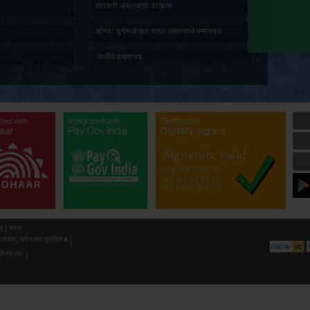
तात्पुरता रहिवास प्रमाणपत्र
ज्येष्ठ ना
पत दाखला
सांस्कृति
प्रमाणित नक्कल मिळणे बाबत अर्ज
अल्पभूधार
भूमिहीन प्रमाणपत्र
शेतकरी 
सर्वसाधारण प्रतिज्ञापत्र
डोंगर/ दुर
नॉन-क्रिमिलेयर प्रमाणपत्र
जातीचे प्र
औद्योगिक प्रयोजनार्थ जमीन खोदण्याची परवानगी(
औद्योगिक 
गौण खनिज उत्खनन)
अनुसूचित 
ated with
Integrated with
Integrated with