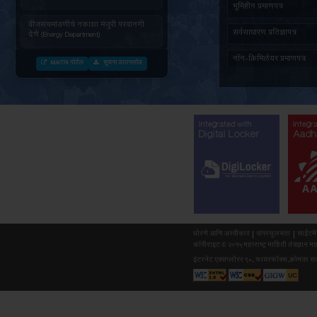
जनित्र संचमांडणीची ऊर्जापित परवानगी
(Energy Department)
जनित्र संचमांडणीची नोंदणी. (Energy
Department)
वीज संचमांडणीचे निरीक्षण करणे. (Energy
Department)
वीजसंचमांडणीचे नकाशा मंजुरी परवानगी
देणे (Energy Department)
MAITRI पोर्टल
सूचना डाउनलोड
औद्योगिक वाहतुक पासकरीता नोंदणी करणे
(Forest Department)
सर्व दस्तावेजांसह (माहिती) अर्ज प्राप्त
झाल्यानंतर महाराष्ट्र वृक्षतोड (नियमन)
अधिनियम १९६४ नुसार बिगर आदिवासी
Integr