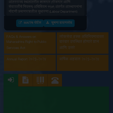
सेवाशर्तीचे नियमन) अधिधियम १९७९ अंतर्गत आस्थापनांना
नोंदणी प्रमाणपत्रातील सुधारणा (Labour Department)
आंतरराज्य स्थलांतरीत कामगार (रोजगार आणि
MAITRI पोर्टल
सूचना डाउनलोड
सेवाशर्तीचे नियमन) अधिधियम १९७९ अंतर्गतआस्थापनांना
नोंदणी प्रमाणपत्र (Labour Department)
FAQs & Answers on
लोकसेवा हक्क अधिनियमाबाबत
इमारत आणि इतर बांधकाम मजूर आस्थापनांची नोंदणी
Maharashtra Right to Public
वारंवार उपस्थित होणारे प्रश्न
(Labour Department)
Services Act
आणि उत्तरे
कंत्राटी कामगार (नियमन व निर्मुलन) अधिनियम, 1970
Annual Report 2023-2024
वार्षिक अहवाल 2023-2024
अंतर्गत मुख्य मालक नोंदणी प्रमाणपत्रातील सुधारणा
(Labour Department)
कंत्राटी कामगार अनुज्ञप्ती (Labour Department)
कंत्राटी कामगार नूतनीकरण (Labour Department)
कारखाना नूतनीकरण (Labour Department)
कारखाना नोंदणी (Labour Department)