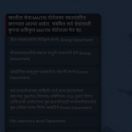
तुमचे लाभ माहित करा
जनित्र संचमांडणीची ऊर्जापित परवानगी (Energy
Department)
खालील सेवा MAITRI पोर्टलवर स्थलांतरित
जनित्र संचमांडणीची नोंदणी. (Energy Department)
करण्यात आल्या आहेत. संबंधित सर्व सेवांसाठी
कृपया अधिकृत MAITRI पोर्टलला भेट द्या.
जलद सेवा
सेवा आपल्या दारात
वीज संचमांडणीचे निरीक्षण करणे. (Energy Department)
वीजसंचमांडणीचे नकाशा मंजुरी परवानगी देणे (Energy
Department)
औद्योगिक वाहतुक पासकरीता नोंदणी करणे (Forest
Department)
सहज पोहोच
सोपी शुल्कभरणा
सर्व दस्तावेजांसह (माहिती) अर्ज प्राप्त झाल्यानंतर
महाराष्ट्र वृक्षतोड (नियमन) अधिनियम १९६४ नुसार बिगर
आदिवासी अर्जदारांना वृक्ष छाटणीसाठी परवानगीसंदर्भात
वृक्ष अधिकाऱ्याचा निर्णय कळविणे (Forest Department)
Plan Approval (Labour Department)
वेळेची बचत
वापरण्यास सोपे
आंतरराज्य स्थलांतरीत कामगार (रोजगार आणि