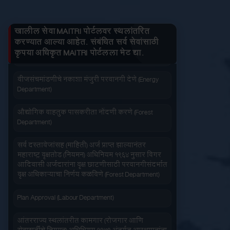
Department)
तुमचे लाभ माहित करा
जनित्र संचमांडणीची नोंदणी. (Energy Department)
खालील सेवा MAITRI पोर्टलवर स्थलांतरित
करण्यात आल्या आहेत. संबंधित सर्व सेवांसाठी
वीज संचमांडणीचे निरीक्षण करणे. (Energy Department)
कृपया अधिकृत MAITRI पोर्टलला भेट द्या.
जलद सेवा
सेवा आपल्या दारात
वीजसंचमांडणीचे नकाशा मंजुरी परवानगी देणे (Energy
Department)
औद्योगिक वाहतुक पासकरीता नोंदणी करणे (Forest
Department)
सर्व दस्तावेजांसह (माहिती) अर्ज प्राप्त झाल्यानंतर
सहज पोहोच
सोपी शुल्कभरणा
महाराष्ट्र वृक्षतोड (नियमन) अधिनियम १९६४ नुसार बिगर
आदिवासी अर्जदारांना वृक्ष छाटणीसाठी परवानगीसंदर्भात
वृक्ष अधिकाऱ्याचा निर्णय कळविणे (Forest Department)
Plan Approval (Labour Department)
आंतरराज्य स्थलांतरीत कामगार (रोजगार आणि
वेळेची बचत
वापरण्यास सोपे
सेवाशर्तीचे नियमन) अधिधियम १९७९ अंतर्गत आस्थापनांना