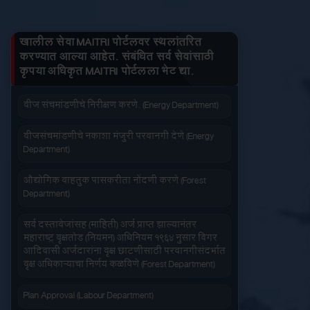
तुमचे लाभ माहित करा
जनित्र संचमांडणीची ऊर्जापित परवानगी (Energy
Department)
खालील सेवा MAITRI पोर्टलवर स्थलांतरित
करण्यात आल्या आहेत. संबंधित सर्व सेवांसाठी
जनित्र संचमांडणीची नोंदणी. (Energy Department)
कृपया अधिकृत MAITRI पोर्टलला भेट द्या.
जलद सेवा
सेवा आपल्या दारात
वीज संचमांडणीचे निरीक्षण करणे. (Energy Department)
वीजसंचमांडणीचे नकाशा मंजुरी परवानगी देणे (Energy
Department)
औद्योगिक वाहतुक पासकरीता नोंदणी करणे (Forest
Department)
सहज पोहोच
सोपी शुल्कभरणा
सर्व दस्तावेजांसह (माहिती) अर्ज प्राप्त झाल्यानंतर
महाराष्ट्र वृक्षतोड (नियमन) अधिनियम १९६४ नुसार बिगर
आदिवासी अर्जदारांना वृक्ष छाटणीसाठी परवानगीसंदर्भात
वृक्ष अधिकाऱ्याचा निर्णय कळविणे (Forest Department)
Plan Approval (Labour Department)
वेळेची बचत
वापरण्यास सोपे