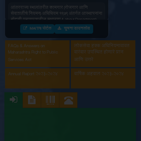
आंतरराज्य स्थलांतरीत कामगार (रोजगार आणि
सेवाशर्तीचे नियमन) अधिधियम १९७९ अंतर्गत आस्थापनांना
नोंदणी प्रमाणपत्रातील सुधारणा (Labour Department)
MAITRI पोर्टल
सूचना डाउनलोड
आंतरराज्य स्थलांतरीत कामगार (रोजगार आणि
सेवाशर्तीचे नियमन) अधिधियम १९७९ अंतर्गतआस्थापनांना
नोंदणी प्रमाणपत्र (Labour Department)
FAQs & Answers on
लोकसेवा हक्क अधिनियमाबाबत
Maharashtra Right to Public
वारंवार उपस्थित होणारे प्रश्न
इमारत आणि इतर बांधकाम मजूर आस्थापनांची नोंदणी
Services Act
आणि उत्तरे
(Labour Department)
Annual Report 2023-2024
वार्षिक अहवाल 2023-2024
कंत्राटी कामगार (नियमन व निर्मुलन) अधिनियम, 1970
अंतर्गत मुख्य मालक नोंदणी प्रमाणपत्रातील सुधारणा
(Labour Department)
कंत्राटी कामगार अनुज्ञप्ती (Labour Department)
कंत्राटी कामगार नूतनीकरण (Labour Department)
कारखाना नूतनीकरण (Labour Department)