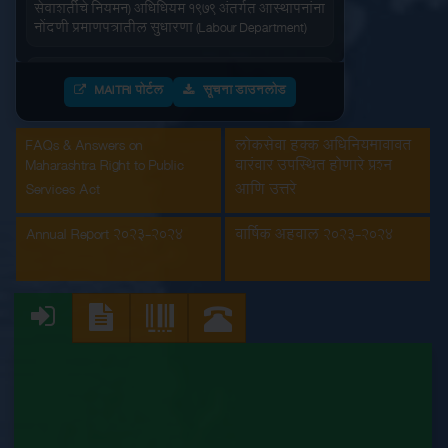
नोंदणी प्रमाणपत्रातील सुधारणा (Labour Department)
आंतरराज्य स्थलांतरीत कामगार (रोजगार आणि
सेवाशर्तीचे नियमन) अधिधियम १९७९ अंतर्गतआस्थापनांना
MAITRI पोर्टल
सूचना डाउनलोड
नोंदणी प्रमाणपत्र (Labour Department)
FAQs & Answers on
इमारत आणि इतर बांधकाम मजूर आस्थापनांची नोंदणी
लोकसेवा हक्क अधिनियमाबाबत
(Labour Department)
Maharashtra Right to Public
वारंवार उपस्थित होणारे प्रश्न
Services Act
आणि उत्तरे
कंत्राटी कामगार (नियमन व निर्मुलन) अधिनियम, 1970
अंतर्गत मुख्य मालक नोंदणी प्रमाणपत्रातील सुधारणा
Annual Report 2023-2024
वार्षिक अहवाल 2023-2024
(Labour Department)
कंत्राटी कामगार अनुज्ञप्ती (Labour Department)
कंत्राटी कामगार नूतनीकरण (Labour Department)
कारखाना नूतनीकरण (Labour Department)
कारखाना नोंदणी (Labour Department)