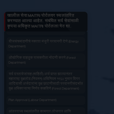
तुमचे लाभ माहित करा
Department)
खालील सेवा MAITRI पोर्टलवर स्थलांतरित
जनित्र संचमांडणीची नोंदणी. (Energy Department)
करण्यात आल्या आहेत. संबंधित सर्व सेवांसाठी
कृपया अधिकृत MAITRI पोर्टलला भेट द्या.
वीज संचमांडणीचे निरीक्षण करणे. (Energy Department)
जलद सेवा
सेवा आपल्या दारात
वीजसंचमांडणीचे नकाशा मंजुरी परवानगी देणे (Energy
Department)
औद्योगिक वाहतुक पासकरीता नोंदणी करणे (Forest
Department)
सहज पोहोच
सोपी शुल्कभरणा
सर्व दस्तावेजांसह (माहिती) अर्ज प्राप्त झाल्यानंतर
महाराष्ट्र वृक्षतोड (नियमन) अधिनियम १९६४ नुसार बिगर
आदिवासी अर्जदारांना वृक्ष छाटणीसाठी परवानगीसंदर्भात
वृक्ष अधिकाऱ्याचा निर्णय कळविणे (Forest Department)
Plan Approval (Labour Department)
वेळेची बचत
आंतरराज्य स्थलांतरीत कामगार (रोजगार आणि
वापरण्यास सोपे
सेवाशर्तीचे नियमन) अधिधियम १९७९ अंतर्गत आस्थापनांना