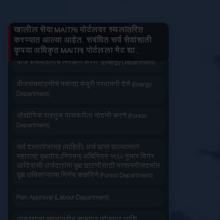
जनित्र संचमांडणीची ऊर्जापित परवानगी (Energy
तुमचे लाभ माहित करा
Department)
खालील सेवा MAITRI पोर्टलवर स्थलांतरित
जनित्र संचमांडणीची नोंदणी. (Energy Department)
करण्यात आल्या आहेत. संबंधित सर्व सेवांसाठी
कृपया अधिकृत MAITRI पोर्टलला भेट द्या.
वीज संचमांडणीचे निरीक्षण करणे. (Energy Department)
जलद सेवा
सेवा आपल्या दारात
वीजसंचमांडणीचे नकाशा मंजुरी परवानगी देणे (Energy
Department)
औद्योगिक वाहतुक पासकरीता नोंदणी करणे (Forest
Department)
सहज पोहोच
सोपी शुल्कभरणा
सर्व दस्तावेजांसह (माहिती) अर्ज प्राप्त झाल्यानंतर
महाराष्ट्र वृक्षतोड (नियमन) अधिनियम १९६४ नुसार बिगर
आदिवासी अर्जदारांना वृक्ष छाटणीसाठी परवानगीसंदर्भात
वृक्ष अधिकाऱ्याचा निर्णय कळविणे (Forest Department)
Plan Approval (Labour Department)
वेळेची बचत
वापरण्यास सोपे
आंतरराज्य स्थलांतरीत कामगार (रोजगार आणि