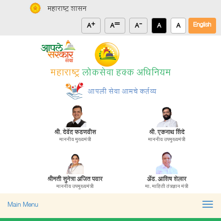
महाराष्ट्र शासन
+
=
-
English
A
A
A
A
A
महाराष्ट्र
लोकसेवा हक्क अधिनियम
आपली सेवा आमचे कर्तव्य
श्री. देवेंद्र फडणवीस
श्री. एकनाथ शिंदे
माननीय मुख्यमंत्री
माननीय उपमुख्यमंत्री
जनित्र संचमांडणीचे नकाशे मंजूरी (Energy Department)
श्रीमती सुनेत्रा अजित पवार
ॲड. आशिष शेलार
जनित्र संचमांडणीची ऊर्जापित परवानगी (Energy
माननीय उपमुख्यमंत्री
मा. माहिती तंत्रज्ञान मंत्री
Department)
Togg
Main Menu
navi
जनित्र संचमांडणीची नोंदणी. (Energy Department)