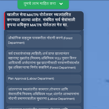
तुमचे लाभ माहित करा
वीज संचमांडणीचे निरीक्षण करणे. (Energy Department)
खालील सेवा MAITRI पोर्टलवर स्थलांतरित
करण्यात आल्या आहेत. संबंधित सर्व सेवांसाठी
वीजसंचमांडणीचे नकाशा मंजुरी परवानगी देणे (Energy
कृपया अधिकृत MAITRI पोर्टलला भेट द्या.
Department)
जलद सेवा
सेवा आपल्या दारात
औद्योगिक वाहतुक पासकरीता नोंदणी करणे (Forest
Department)
सर्व दस्तावेजांसह (माहिती) अर्ज प्राप्त झाल्यानंतर
महाराष्ट्र वृक्षतोड (नियमन) अधिनियम १९६४ नुसार बिगर
आदिवासी अर्जदारांना वृक्ष छाटणीसाठी परवानगीसंदर्भात
वृक्ष अधिकाऱ्याचा निर्णय कळविणे (Forest Department)
सहज पोहोच
सोपी शुल्कभरणा
Plan Approval (Labour Department)
आंतरराज्य स्थलांतरीत कामगार (रोजगार आणि
सेवाशर्तीचे नियमन) अधिधियम १९७९ अंतर्गत आस्थापनांना
नोंदणी प्रमाणपत्रातील सुधारणा (Labour Department)
वेळेची बचत
वापरण्यास सोपे
आंतरराज्य स्थलांतरीत कामगार (रोजगार आणि