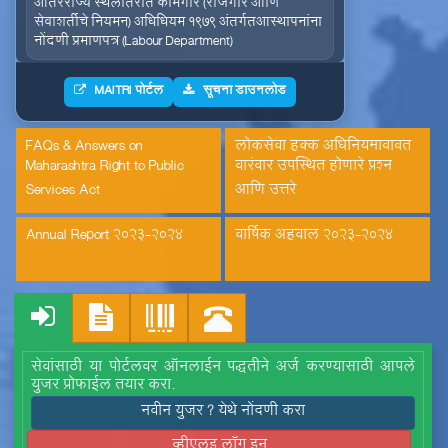
सेवाशर्तीचे नियमन) अधिधियम १९७९ अंतर्गतआस्थापनांना
नोंदणी प्रमाणपत्र (Labour Department)
इमारत आणि इतर बांधकाम मजूर आस्थापनांची नोंदणी
MAITRI पोर्टल
सूचना डाउनलोड
(Labour Department)
कंत्राटी कामगार (नियमन व निर्मुलन) अधिनियम, 1970
FAQs & Answers on
लोकसेवा हक्क अधिनियमाबाबत
अंतर्गत मुख्य मालक नोंदणी प्रमाणपत्रातील सुधारणा
Maharashtra Right to Public
वारंवार उपस्थित होणारे प्रश्न
(Labour Department)
Services Act
आणि उत्तरे
कंत्राटी कामगार अनुज्ञप्ती (Labour Department)
Annual Report 2023-2024
वार्षिक अहवाल 2023-2024
कंत्राटी कामगार नूतनीकरण (Labour Department)
कारखाना नूतनीकरण (Labour Department)
कारखाना नोंदणी (Labour Department)
सेवांसाठी या पोर्टलवर ऑनलाईन पद्धतीने अर्ज करण्यासाठी आपले
युजर प्रोफाईल तयार करा.
दुकाने व संस्था नूतनीकरणाचा दाखला (Labour
नवीन युजर ? येथे नोंदणी करा
Department)
व्हीएलइ लॉग इन