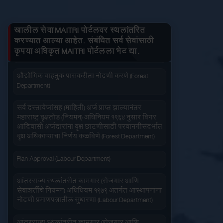
तुमचे लाभ माहित करा
वीज संचमांडणीचे निरीक्षण करणे. (Energy Department)
खालील सेवा MAITRI पोर्टलवर स्थलांतरित
वीजसंचमांडणीचे नकाशा मंजुरी परवानगी देणे (Energy
करण्यात आल्या आहेत. संबंधित सर्व सेवांसाठी
Department)
कृपया अधिकृत MAITRI पोर्टलला भेट द्या.
जलद सेवा
सेवा आपल्या दारात
औद्योगिक वाहतुक पासकरीता नोंदणी करणे (Forest
Department)
सर्व दस्तावेजांसह (माहिती) अर्ज प्राप्त झाल्यानंतर
महाराष्ट्र वृक्षतोड (नियमन) अधिनियम १९६४ नुसार बिगर
आदिवासी अर्जदारांना वृक्ष छाटणीसाठी परवानगीसंदर्भात
वृक्ष अधिकाऱ्याचा निर्णय कळविणे (Forest Department)
सहज पोहोच
सोपी शुल्कभरणा
Plan Approval (Labour Department)
आंतरराज्य स्थलांतरीत कामगार (रोजगार आणि
सेवाशर्तीचे नियमन) अधिधियम १९७९ अंतर्गत आस्थापनांना
नोंदणी प्रमाणपत्रातील सुधारणा (Labour Department)
वेळेची बचत
वापरण्यास सोपे
आंतरराज्य स्थलांतरीत कामगार (रोजगार आणि