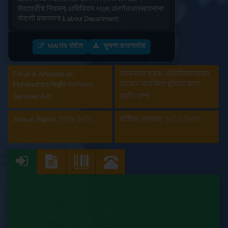
सेवाशर्तीचे नियमन) अधिधियम १९७९ अंतर्गतआस्थापनांना
नोंदणी प्रमाणपत्र (Labour Department)
इमारत आणि इतर बांधकाम मजूर आस्थापनांची नोंदणी
(Labour Department)
MAITRI पोर्टल
सूचना डाउनलोड
कंत्राटी कामगार (नियमन व निर्मुलन) अधिनियम, 1970
FAQs & Answers on
लोकसेवा हक्क अधिनियमाबाबत
अंतर्गत मुख्य मालक नोंदणी प्रमाणपत्रातील सुधारणा
Maharashtra Right to Public
वारंवार उपस्थित होणारे प्रश्न
(Labour Department)
Services Act
आणि उत्तरे
कंत्राटी कामगार अनुज्ञप्ती (Labour Department)
Annual Report 2023-2024
वार्षिक अहवाल 2023-2024
कंत्राटी कामगार नूतनीकरण (Labour Department)
कारखाना नूतनीकरण (Labour Department)
कारखाना नोंदणी (Labour Department)
दुकाने व संस्था नूतनीकरणाचा दाखला (Labour
Department)