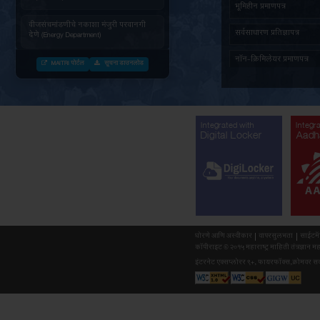
जनित्र संचमांडणीची ऊर्जापित परवानगी
(Energy Department)
जनित्र संचमांडणीची नोंदणी. (Energy
Department)
वीज संचमांडणीचे निरीक्षण करणे. (Energy
Department)
वीजसंचमांडणीचे नकाशा मंजुरी परवानगी
देणे (Energy Department)
MAITRI पोर्टल
सूचना डाउनलोड
औद्योगिक वाहतुक पासकरीता नोंदणी करणे
(Forest Department)
सर्व दस्तावेजांसह (माहिती) अर्ज प्राप्त
झाल्यानंतर महाराष्ट्र वृक्षतोड (नियमन)
अधिनियम १९६४ नुसार बिगर आदिवासी
Integr