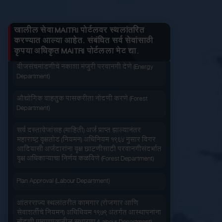
तुमचे लाभ माहित करा
जनित्र संचमांडणीची नोंदणी. (Energy Department)
खालील सेवा MAITRI पोर्टलवर स्थलांतरित
वीज संचमांडणीचे निरीक्षण करणे. (Energy Department)
करण्यात आल्या आहेत. संबंधित सर्व सेवांसाठी
कृपया अधिकृत MAITRI पोर्टलला भेट द्या.
जलद सेवा
सेवा आपल्या दारात
वीजसंचमांडणीचे नकाशा मंजुरी परवानगी देणे (Energy
Department)
औद्योगिक वाहतुक पासकरीता नोंदणी करणे (Forest
Department)
सर्व दस्तावेजांसह (माहिती) अर्ज प्राप्त झाल्यानंतर
महाराष्ट्र वृक्षतोड (नियमन) अधिनियम १९६४ नुसार बिगर
सहज पोहोच
सोपी शुल्कभरणा
आदिवासी अर्जदारांना वृक्ष छाटणीसाठी परवानगीसंदर्भात
वृक्ष अधिकाऱ्याचा निर्णय कळविणे (Forest Department)
Plan Approval (Labour Department)
आंतरराज्य स्थलांतरीत कामगार (रोजगार आणि
सेवाशर्तीचे नियमन) अधिधियम १९७९ अंतर्गत आस्थापनांना
वेळेची बचत
वापरण्यास सोपे
नोंदणी प्रमाणपत्रातील सुधारणा (Labour Department)