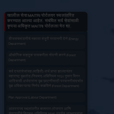
Department)
तुमचे लाभ माहित करा
जनित्र संचमांडणीची नोंदणी. (Energy Department)
खालील सेवा MAITRI पोर्टलवर स्थलांतरित
करण्यात आल्या आहेत. संबंधित सर्व सेवांसाठी
वीज संचमांडणीचे निरीक्षण करणे. (Energy Department)
कृपया अधिकृत MAITRI पोर्टलला भेट द्या.
जलद सेवा
सेवा आपल्या दारात
वीजसंचमांडणीचे नकाशा मंजुरी परवानगी देणे (Energy
Department)
औद्योगिक वाहतुक पासकरीता नोंदणी करणे (Forest
Department)
सर्व दस्तावेजांसह (माहिती) अर्ज प्राप्त झाल्यानंतर
सहज पोहोच
सोपी शुल्कभरणा
महाराष्ट्र वृक्षतोड (नियमन) अधिनियम १९६४ नुसार बिगर
आदिवासी अर्जदारांना वृक्ष छाटणीसाठी परवानगीसंदर्भात
वृक्ष अधिकाऱ्याचा निर्णय कळविणे (Forest Department)
Plan Approval (Labour Department)
आंतरराज्य स्थलांतरीत कामगार (रोजगार आणि
वेळेची बचत
वापरण्यास सोपे
सेवाशर्तीचे नियमन) अधिधियम १९७९ अंतर्गत आस्थापनांना