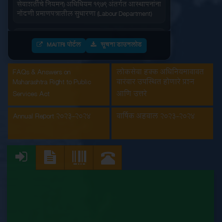
नोंदणी प्रमाणपत्रातील सुधारणा (Labour Department)
आंतरराज्य स्थलांतरीत कामगार (रोजगार आणि
सेवाशर्तीचे नियमन) अधिधियम १९७९ अंतर्गतआस्थापनांना
MAITRI पोर्टल
सूचना डाउनलोड
नोंदणी प्रमाणपत्र (Labour Department)
FAQs & Answers on
इमारत आणि इतर बांधकाम मजूर आस्थापनांची नोंदणी
लोकसेवा हक्क अधिनियमाबाबत
(Labour Department)
Maharashtra Right to Public
वारंवार उपस्थित होणारे प्रश्न
Services Act
आणि उत्तरे
कंत्राटी कामगार (नियमन व निर्मुलन) अधिनियम, 1970
अंतर्गत मुख्य मालक नोंदणी प्रमाणपत्रातील सुधारणा
Annual Report 2023-2024
वार्षिक अहवाल 2023-2024
(Labour Department)
कंत्राटी कामगार अनुज्ञप्ती (Labour Department)
कंत्राटी कामगार नूतनीकरण (Labour Department)
कारखाना नूतनीकरण (Labour Department)
कारखाना नोंदणी (Labour Department)