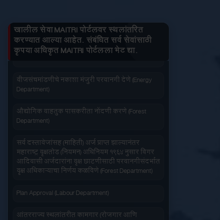
तुमचे लाभ माहित करा
Department)
खालील सेवा MAITRI पोर्टलवर स्थलांतरित
जनित्र संचमांडणीची नोंदणी. (Energy Department)
करण्यात आल्या आहेत. संबंधित सर्व सेवांसाठी
कृपया अधिकृत MAITRI पोर्टलला भेट द्या.
वीज संचमांडणीचे निरीक्षण करणे. (Energy Department)
जलद सेवा
सेवा आपल्या दारात
वीजसंचमांडणीचे नकाशा मंजुरी परवानगी देणे (Energy
Department)
औद्योगिक वाहतुक पासकरीता नोंदणी करणे (Forest
Department)
सहज पोहोच
सोपी शुल्कभरणा
सर्व दस्तावेजांसह (माहिती) अर्ज प्राप्त झाल्यानंतर
महाराष्ट्र वृक्षतोड (नियमन) अधिनियम १९६४ नुसार बिगर
आदिवासी अर्जदारांना वृक्ष छाटणीसाठी परवानगीसंदर्भात
वृक्ष अधिकाऱ्याचा निर्णय कळविणे (Forest Department)
Plan Approval (Labour Department)
वेळेची बचत
आंतरराज्य स्थलांतरीत कामगार (रोजगार आणि
वापरण्यास सोपे
सेवाशर्तीचे नियमन) अधिधियम १९७९ अंतर्गत आस्थापनांना