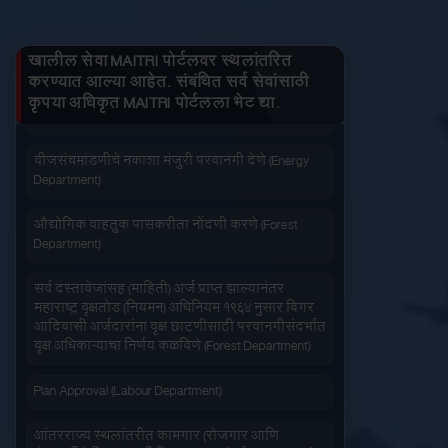
तुमचे लाभ माहित करा
Department)
खालील सेवा MAITRI पोर्टलवर स्थलांतरित
जनित्र संचमांडणीची नोंदणी. (Energy Department)
करण्यात आल्या आहेत. संबंधित सर्व सेवांसाठी
कृपया अधिकृत MAITRI पोर्टलला भेट द्या.
वीज संचमांडणीचे निरीक्षण करणे. (Energy Department)
जलद सेवा
सेवा आपल्या दारात
वीजसंचमांडणीचे नकाशा मंजुरी परवानगी देणे (Energy
Department)
औद्योगिक वाहतुक पासकरीता नोंदणी करणे (Forest
Department)
सहज पोहोच
सोपी शुल्कभरणा
सर्व दस्तावेजांसह (माहिती) अर्ज प्राप्त झाल्यानंतर
महाराष्ट्र वृक्षतोड (नियमन) अधिनियम १९६४ नुसार बिगर
आदिवासी अर्जदारांना वृक्ष छाटणीसाठी परवानगीसंदर्भात
वृक्ष अधिकाऱ्याचा निर्णय कळविणे (Forest Department)
Plan Approval (Labour Department)
वेळेची बचत
आंतरराज्य स्थलांतरीत कामगार (रोजगार आणि
वापरण्यास सोपे
सेवाशर्तीचे नियमन) अधिधियम १९७९ अंतर्गत आस्थापनांना