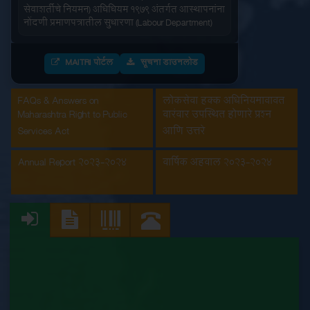
सेवाशर्तीचे नियमन) अधिधियम १९७९ अंतर्गत आस्थापनांना
नोंदणी प्रमाणपत्रातील सुधारणा (Labour Department)
आंतरराज्य स्थलांतरीत कामगार (रोजगार आणि
सेवाशर्तीचे नियमन) अधिधियम १९७९ अंतर्गतआस्थापनांना
MAITRI पोर्टल
सूचना डाउनलोड
नोंदणी प्रमाणपत्र (Labour Department)
FAQs & Answers on
लोकसेवा हक्क अधिनियमाबाबत
इमारत आणि इतर बांधकाम मजूर आस्थापनांची नोंदणी
Maharashtra Right to Public
वारंवार उपस्थित होणारे प्रश्न
(Labour Department)
Services Act
आणि उत्तरे
कंत्राटी कामगार (नियमन व निर्मुलन) अधिनियम, 1970
Annual Report 2023-2024
वार्षिक अहवाल 2023-2024
अंतर्गत मुख्य मालक नोंदणी प्रमाणपत्रातील सुधारणा
(Labour Department)
कंत्राटी कामगार अनुज्ञप्ती (Labour Department)
कंत्राटी कामगार नूतनीकरण (Labour Department)
कारखाना नूतनीकरण (Labour Department)
कारखाना नोंदणी (Labour Department)