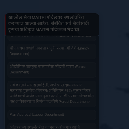
जनित्र संचमांडणीची ऊर्जापित परवानगी (Energy
तुमचे लाभ माहित करा
Department)
खालील सेवा MAITRI पोर्टलवर स्थलांतरित
जनित्र संचमांडणीची नोंदणी. (Energy Department)
करण्यात आल्या आहेत. संबंधित सर्व सेवांसाठी
कृपया अधिकृत MAITRI पोर्टलला भेट द्या.
वीज संचमांडणीचे निरीक्षण करणे. (Energy Department)
जलद सेवा
सेवा आपल्या दारात
वीजसंचमांडणीचे नकाशा मंजुरी परवानगी देणे (Energy
Department)
औद्योगिक वाहतुक पासकरीता नोंदणी करणे (Forest
Department)
सहज पोहोच
सोपी शुल्कभरणा
सर्व दस्तावेजांसह (माहिती) अर्ज प्राप्त झाल्यानंतर
महाराष्ट्र वृक्षतोड (नियमन) अधिनियम १९६४ नुसार बिगर
आदिवासी अर्जदारांना वृक्ष छाटणीसाठी परवानगीसंदर्भात
वृक्ष अधिकाऱ्याचा निर्णय कळविणे (Forest Department)
Plan Approval (Labour Department)
वेळेची बचत
वापरण्यास सोपे
आंतरराज्य स्थलांतरीत कामगार (रोजगार आणि