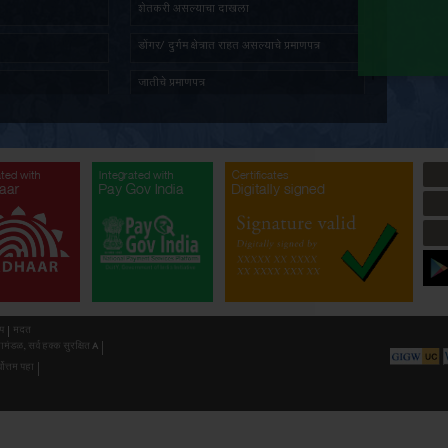
तात्पुरता रहिवास प्रमाणपत्र
ज्येष्ठ ना
पत दाखला
सांस्कृति
प्रमाणित नक्कल मिळणे बाबत अर्ज
अल्पभूधार
भूमिहीन प्रमाणपत्र
शेतकरी 
सर्वसाधारण प्रतिज्ञापत्र
डोंगर/ दुर
नॉन-क्रिमिलेयर प्रमाणपत्र
जातीचे प्र
औद्योगिक प्रयोजनार्थ जमीन खोदण्याची परवानगी(
औद्योगिक 
गौण खनिज उत्खनन)
अनुसूचित 
ated with
Integrated with
Integrated with