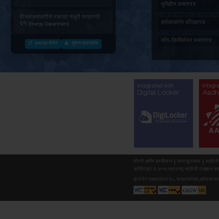
जनित्र संचमांडणीची ऊर्जापित परवानगी
(Energy Department)
जनित्र संचमांडणीची नोंदणी. (Energy
Department)
वीज संचमांडणीचे निरीक्षण करणे. (Energy
Department)
वीजसंचमांडणीचे नकाशा मंजुरी परवानगी
देणे (Energy Department)
MAITRI पोर्टल
सूचना डाउनलोड
औद्योगिक वाहतुक पासकरीता नोंदणी करणे
(Forest Department)
सर्व दस्तावेजांसह (माहिती) अर्ज प्राप्त
झाल्यानंतर महाराष्ट्र वृक्षतोड (नियमन)
अधिनियम १९६४ नुसार बिगर आदिवासी
Integr