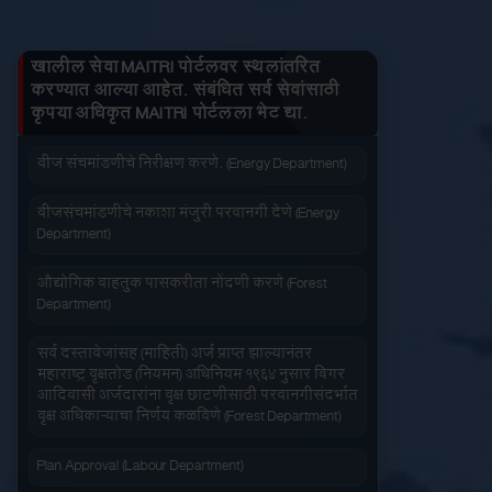
लागू करा
बंद करा
प्रत काढा
तुमचे लाभ माहित करा
जनित्र संचमांडणीची ऊर्जापित परवानगी (Energy
Department)
खालील सेवा MAITRI पोर्टलवर स्थलांतरित
करण्यात आल्या आहेत. संबंधित सर्व सेवांसाठी
जनित्र संचमांडणीची नोंदणी. (Energy Department)
कृपया अधिकृत MAITRI पोर्टलला भेट द्या.
जलद सेवा
सेवा आपल्या दारात
वीज संचमांडणीचे निरीक्षण करणे. (Energy Department)
वीजसंचमांडणीचे नकाशा मंजुरी परवानगी देणे (Energy
Department)
औद्योगिक वाहतुक पासकरीता नोंदणी करणे (Forest
Department)
सहज पोहोच
सोपी शुल्कभरणा
सर्व दस्तावेजांसह (माहिती) अर्ज प्राप्त झाल्यानंतर
महाराष्ट्र वृक्षतोड (नियमन) अधिनियम १९६४ नुसार बिगर
आदिवासी अर्जदारांना वृक्ष छाटणीसाठी परवानगीसंदर्भात
वृक्ष अधिकाऱ्याचा निर्णय कळविणे (Forest Department)
Plan Approval (Labour Department)
वेळेची बचत
वापरण्यास सोपे