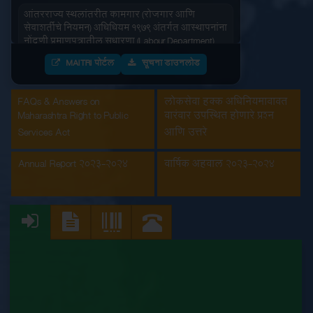
आंतरराज्य स्थलांतरीत कामगार (रोजगार आणि
सेवाशर्तीचे नियमन) अधिधियम १९७९ अंतर्गत आस्थापनांना
नोंदणी प्रमाणपत्रातील सुधारणा (Labour Department)
MAITRI पोर्टल
सूचना डाउनलोड
आंतरराज्य स्थलांतरीत कामगार (रोजगार आणि
सेवाशर्तीचे नियमन) अधिधियम १९७९ अंतर्गतआस्थापनांना
नोंदणी प्रमाणपत्र (Labour Department)
FAQs & Answers on
लोकसेवा हक्क अधिनियमाबाबत
Maharashtra Right to Public
वारंवार उपस्थित होणारे प्रश्न
इमारत आणि इतर बांधकाम मजूर आस्थापनांची नोंदणी
Services Act
आणि उत्तरे
(Labour Department)
Annual Report 2023-2024
वार्षिक अहवाल 2023-2024
कंत्राटी कामगार (नियमन व निर्मुलन) अधिनियम, 1970
अंतर्गत मुख्य मालक नोंदणी प्रमाणपत्रातील सुधारणा
(Labour Department)
कंत्राटी कामगार अनुज्ञप्ती (Labour Department)
कंत्राटी कामगार नूतनीकरण (Labour Department)
कारखाना नूतनीकरण (Labour Department)