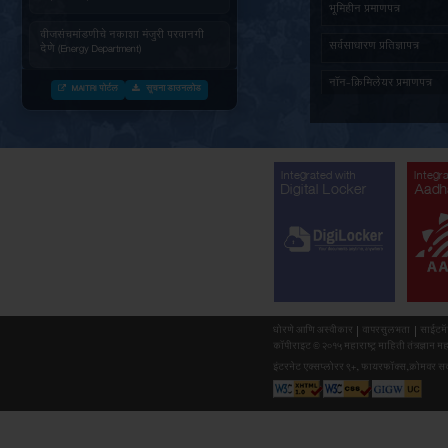
झोपडीध
जनित्र संचमांडणीची ऊर्जापित परवानगी
(Energy Department)
जनित्र संचमांडणीची नोंदणी. (Energy
Department)
वीज संचमांडणीचे निरीक्षण करणे. (Energy
Department)
वीजसंचमांडणीचे नकाशा मंजुरी परवानगी
देणे (Energy Department)
MAITRI पोर्टल
सूचना डाउनलोड
औद्योगिक वाहतुक पासकरीता नोंदणी करणे
(Forest Department)
सर्व दस्तावेजांसह (माहिती) अर्ज प्राप्त
झाल्यानंतर महाराष्ट्र वृक्षतोड (नियमन)
अधिनियम १९६४ नुसार बिगर आदिवासी
Integr