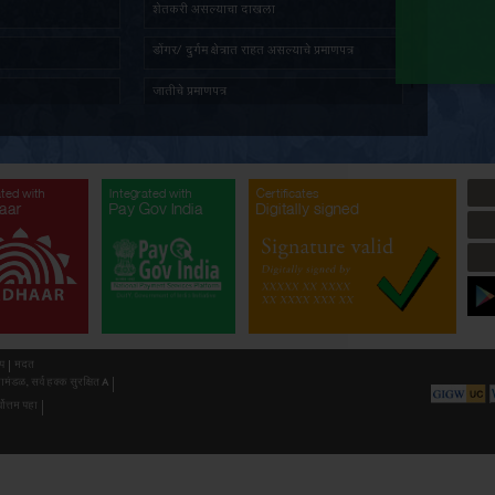
ारकांच्या बँक खात्यावर भाडे प्रदान तपशीलाच्या प्रमाणित प्रती देणे.
तात्पुरता रहिवास प्रमाणपत्र
ज्येष्ठ ना
लागू क
पत दाखला
सांस्कृति
प्रमाणित नक्कल मिळणे बाबत अर्ज
अल्पभूधार
भूमिहीन प्रमाणपत्र
शेतकरी 
सर्वसाधारण प्रतिज्ञापत्र
डोंगर/ दुर
नॉन-क्रिमिलेयर प्रमाणपत्र
जातीचे प्र
औद्योगिक प्रयोजनार्थ जमीन खोदण्याची परवानगी(
औद्योगिक 
गौण खनिज उत्खनन)
अनुसूचित 
ated with
Integrated with
Integrated with