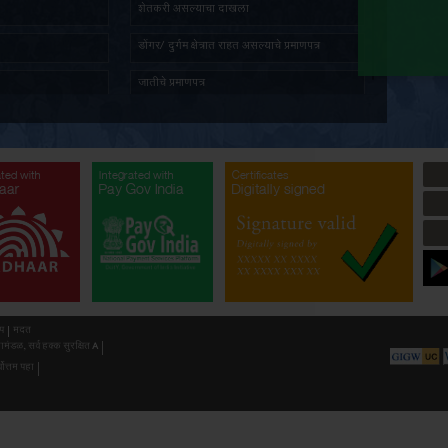
तात्पुरता रहिवास प्रमाणपत्र
ज्येष्ठ ना
पत दाखला
सांस्कृति
प्रमाणित नक्कल मिळणे बाबत अर्ज
अल्पभूधार
भूमिहीन प्रमाणपत्र
शेतकरी 
सर्वसाधारण प्रतिज्ञापत्र
डोंगर/ दुर
नॉन-क्रिमिलेयर प्रमाणपत्र
जातीचे प्र
औद्योगिक प्रयोजनार्थ जमीन खोदण्याची परवानगी(
औद्योगिक 
गौण खनिज उत्खनन)
अनुसूचित 
ated with
Integrated with
Integrated with