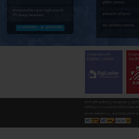
जनित्र संचमांडणीची ऊर्जापित परवानगी
(Energy Department)
जनित्र संचमांडणीची नोंदणी. (Energy
Department)
वीज संचमांडणीचे निरीक्षण करणे. (Energy
Department)
वीजसंचमांडणीचे नकाशा मंजुरी परवानगी
देणे (Energy Department)
MAITRI पोर्टल
सूचना डाउनलोड
औद्योगिक वाहतुक पासकरीता नोंदणी करणे
(Forest Department)
सर्व दस्तावेजांसह (माहिती) अर्ज प्राप्त
झाल्यानंतर महाराष्ट्र वृक्षतोड (नियमन)
अधिनियम १९६४ नुसार बिगर आदिवासी
Integr