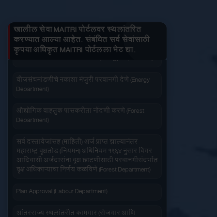
जनित्र संचमांडणीची ऊर्जापित परवानगी (Energy
तुमचे लाभ माहित करा
Department)
खालील सेवा MAITRI पोर्टलवर स्थलांतरित
जनित्र संचमांडणीची नोंदणी. (Energy Department)
करण्यात आल्या आहेत. संबंधित सर्व सेवांसाठी
कृपया अधिकृत MAITRI पोर्टलला भेट द्या.
वीज संचमांडणीचे निरीक्षण करणे. (Energy Department)
जलद सेवा
सेवा आपल्या दारात
वीजसंचमांडणीचे नकाशा मंजुरी परवानगी देणे (Energy
Department)
औद्योगिक वाहतुक पासकरीता नोंदणी करणे (Forest
Department)
सहज पोहोच
सोपी शुल्कभरणा
सर्व दस्तावेजांसह (माहिती) अर्ज प्राप्त झाल्यानंतर
महाराष्ट्र वृक्षतोड (नियमन) अधिनियम १९६४ नुसार बिगर
आदिवासी अर्जदारांना वृक्ष छाटणीसाठी परवानगीसंदर्भात
वृक्ष अधिकाऱ्याचा निर्णय कळविणे (Forest Department)
Plan Approval (Labour Department)
वेळेची बचत
आंतरराज्य स्थलांतरीत कामगार (रोजगार आणि
वापरण्यास सोपे