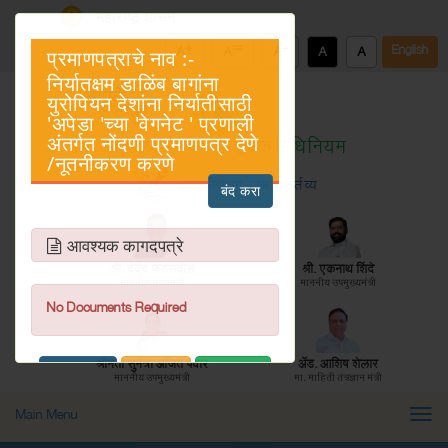
महाराष्ट्र शासन
+
=
-
English
A
A
A
A
A
प्रमाणपत्राचे नाव :-
निर्यातक्षम डाळिंब बागांना
युरोपियन देशांना निर्यातीसाठी
'अपेडा 'च्या 'वेगनेट ' प्रणाली
अंतर्गत नोंदणी प्रमाणपत्र देणे
महाराष्ट्र
लोकसेवा हक्क अधिनियम
/नूतनीकरण करणे
आपली सेवा आमचे कर्तव्य
बंद करा
आवश्यक कागदपत्रे
श्री. देवेंद्र फडणवीस
श्री. एकनाथ शिंदे
माननीय मुख्यमंत्री
माननीय उपमुख्यमंत्री
No Documents Required
श्रीमती सुनेत्रा अजित पवार
ॲड. आशिष शेलार
लागू करा
बंद करा
प्रत काढा
माननीय उपमुख्यमंत्री
मा. माहिती तंत्रज्ञान मंत्री
जनित्र संचमांडणीचे नकाशे मंजूरी (Energy Department)
Togg
Main Menu
navi