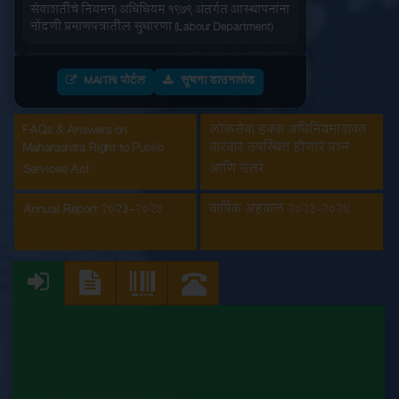
सेवाशर्तीचे नियमन) अधिधियम १९७९ अंतर्गत आस्थापनांना
नोंदणी प्रमाणपत्रातील सुधारणा (Labour Department)
आंतरराज्य स्थलांतरीत कामगार (रोजगार आणि
सेवाशर्तीचे नियमन) अधिधियम १९७९ अंतर्गतआस्थापनांना
MAITRI पोर्टल
सूचना डाउनलोड
नोंदणी प्रमाणपत्र (Labour Department)
FAQs & Answers on
लोकसेवा हक्क अधिनियमाबाबत
इमारत आणि इतर बांधकाम मजूर आस्थापनांची नोंदणी
Maharashtra Right to Public
वारंवार उपस्थित होणारे प्रश्न
(Labour Department)
Services Act
आणि उत्तरे
कंत्राटी कामगार (नियमन व निर्मुलन) अधिनियम, 1970
अंतर्गत मुख्य मालक नोंदणी प्रमाणपत्रातील सुधारणा
Annual Report 2023-2024
वार्षिक अहवाल 2023-2024
(Labour Department)
कंत्राटी कामगार अनुज्ञप्ती (Labour Department)
कंत्राटी कामगार नूतनीकरण (Labour Department)
कारखाना नूतनीकरण (Labour Department)
कारखाना नोंदणी (Labour Department)