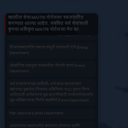
जनित्र संचमांडणीची ऊर्जापित परवानगी (Energy
लागू करा
बंद करा
प्रत काढा
तुमचे लाभ माहित करा
Department)
खालील सेवा MAITRI पोर्टलवर स्थलांतरित
जनित्र संचमांडणीची नोंदणी. (Energy Department)
करण्यात आल्या आहेत. संबंधित सर्व सेवांसाठी
कृपया अधिकृत MAITRI पोर्टलला भेट द्या.
वीज संचमांडणीचे निरीक्षण करणे. (Energy Department)
जलद सेवा
सेवा आपल्या दारात
वीजसंचमांडणीचे नकाशा मंजुरी परवानगी देणे (Energy
Department)
औद्योगिक वाहतुक पासकरीता नोंदणी करणे (Forest
Department)
सहज पोहोच
सोपी शुल्कभरणा
सर्व दस्तावेजांसह (माहिती) अर्ज प्राप्त झाल्यानंतर
महाराष्ट्र वृक्षतोड (नियमन) अधिनियम १९६४ नुसार बिगर
आदिवासी अर्जदारांना वृक्ष छाटणीसाठी परवानगीसंदर्भात
वृक्ष अधिकाऱ्याचा निर्णय कळविणे (Forest Department)
Plan Approval (Labour Department)
वेळेची बचत
आंतरराज्य स्थलांतरीत कामगार (रोजगार आणि
वापरण्यास सोपे