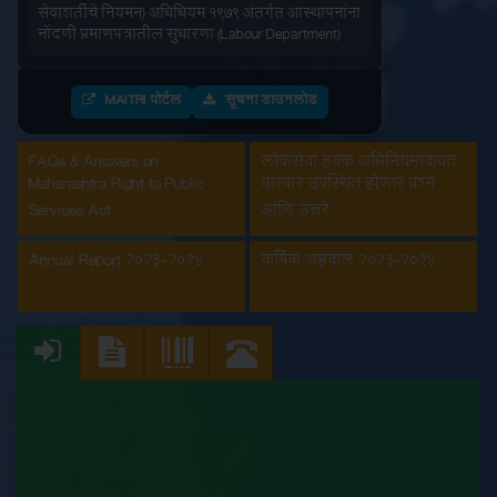
सेवाशर्तीचे नियमन) अधिधियम १९७९ अंतर्गत आस्थापनांना
नोंदणी प्रमाणपत्रातील सुधारणा (Labour Department)
आंतरराज्य स्थलांतरीत कामगार (रोजगार आणि
सेवाशर्तीचे नियमन) अधिधियम १९७९ अंतर्गतआस्थापनांना
MAITRI पोर्टल
सूचना डाउनलोड
नोंदणी प्रमाणपत्र (Labour Department)
FAQs & Answers on
लोकसेवा हक्क अधिनियमाबाबत
इमारत आणि इतर बांधकाम मजूर आस्थापनांची नोंदणी
Maharashtra Right to Public
वारंवार उपस्थित होणारे प्रश्न
(Labour Department)
Services Act
आणि उत्तरे
कंत्राटी कामगार (नियमन व निर्मुलन) अधिनियम, 1970
अंतर्गत मुख्य मालक नोंदणी प्रमाणपत्रातील सुधारणा
Annual Report 2023-2024
वार्षिक अहवाल 2023-2024
(Labour Department)
कंत्राटी कामगार अनुज्ञप्ती (Labour Department)
कंत्राटी कामगार नूतनीकरण (Labour Department)
कारखाना नूतनीकरण (Labour Department)
कारखाना नोंदणी (Labour Department)