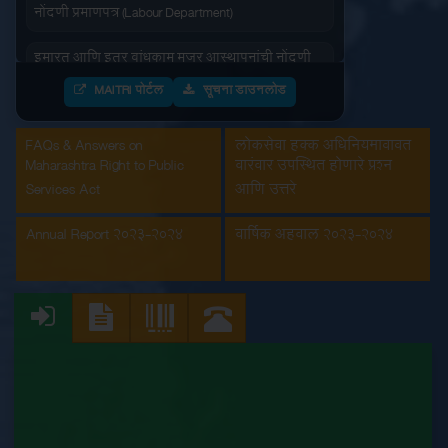
नोंदणी प्रमाणपत्र (Labour Department)
इमारत आणि इतर बांधकाम मजूर आस्थापनांची नोंदणी
(Labour Department)
MAITRI पोर्टल
सूचना डाउनलोड
कंत्राटी कामगार (नियमन व निर्मुलन) अधिनियम, 1970
अंतर्गत मुख्य मालक नोंदणी प्रमाणपत्रातील सुधारणा
FAQs & Answers on
लोकसेवा हक्क अधिनियमाबाबत
(Labour Department)
Maharashtra Right to Public
वारंवार उपस्थित होणारे प्रश्न
Services Act
आणि उत्तरे
कंत्राटी कामगार अनुज्ञप्ती (Labour Department)
Annual Report 2023-2024
वार्षिक अहवाल 2023-2024
कंत्राटी कामगार नूतनीकरण (Labour Department)
कारखाना नूतनीकरण (Labour Department)
कारखाना नोंदणी (Labour Department)
दुकाने व संस्था नूतनीकरणाचा दाखला (Labour
Department)
दुकाने व संस्था नोंदणीचा दाखला (Labour Department)