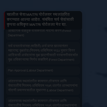
वीज संचमांडणीचे निरीक्षण करणे. (Energy Department)
तुमचे लाभ माहित करा
वीजसंचमांडणीचे नकाशा मंजुरी परवानगी देणे (Energy
खालील सेवा MAITRI पोर्टलवर स्थलांतरित
Department)
करण्यात आल्या आहेत. संबंधित सर्व सेवांसाठी
कृपया अधिकृत MAITRI पोर्टलला भेट द्या.
औद्योगिक वाहतुक पासकरीता नोंदणी करणे (Forest
जलद सेवा
सेवा आपल्या दारात
Department)
सर्व दस्तावेजांसह (माहिती) अर्ज प्राप्त झाल्यानंतर
महाराष्ट्र वृक्षतोड (नियमन) अधिनियम १९६४ नुसार बिगर
आदिवासी अर्जदारांना वृक्ष छाटणीसाठी परवानगीसंदर्भात
वृक्ष अधिकाऱ्याचा निर्णय कळविणे (Forest Department)
सहज पोहोच
सोपी शुल्कभरणा
Plan Approval (Labour Department)
आंतरराज्य स्थलांतरीत कामगार (रोजगार आणि
सेवाशर्तीचे नियमन) अधिधियम १९७९ अंतर्गत आस्थापनांना
नोंदणी प्रमाणपत्रातील सुधारणा (Labour Department)
आंतरराज्य स्थलांतरीत कामगार (रोजगार आणि
वेळेची बचत
सेवाशर्तीचे नियमन) अधिधियम १९७९ अंतर्गतआस्थापनांना
वापरण्यास सोपे