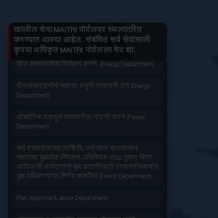
जनित्र संचमांडणीची ऊर्जापित परवानगी (Energy
तुमचे लाभ माहित करा
Department)
लागू करा
बंद करा
प्रत काढा
खालील सेवा MAITRI पोर्टलवर स्थलांतरित
जनित्र संचमांडणीची नोंदणी. (Energy Department)
करण्यात आल्या आहेत. संबंधित सर्व सेवांसाठी
कृपया अधिकृत MAITRI पोर्टलला भेट द्या.
जलद सेवा
सेवा आपल्या दारात
वीज संचमांडणीचे निरीक्षण करणे. (Energy Department)
वीजसंचमांडणीचे नकाशा मंजुरी परवानगी देणे (Energy
Department)
औद्योगिक वाहतुक पासकरीता नोंदणी करणे (Forest
Department)
सहज पोहोच
सोपी शुल्कभरणा
सर्व दस्तावेजांसह (माहिती) अर्ज प्राप्त झाल्यानंतर
महाराष्ट्र वृक्षतोड (नियमन) अधिनियम १९६४ नुसार बिगर
आदिवासी अर्जदारांना वृक्ष छाटणीसाठी परवानगीसंदर्भात
वृक्ष अधिकाऱ्याचा निर्णय कळविणे (Forest Department)
Plan Approval (Labour Department)
वेळेची बचत
वापरण्यास सोपे
आंतरराज्य स्थलांतरीत कामगार (रोजगार आणि