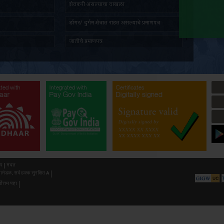
तात्पुरता रहिवास प्रमाणपत्र
ज्येष्ठ ना
पत दाखला
सांस्कृति
प्रमाणित नक्कल मिळणे बाबत अर्ज
अल्पभूधार
भूमिहीन प्रमाणपत्र
शेतकरी 
सर्वसाधारण प्रतिज्ञापत्र
डोंगर/ दुर
नॉन-क्रिमिलेयर प्रमाणपत्र
जातीचे प्र
औद्योगिक प्रयोजनार्थ जमीन खोदण्याची परवानगी(
औद्योगिक 
गौण खनिज उत्खनन)
अनुसूचित 
ated with
Integrated with
Integrated with