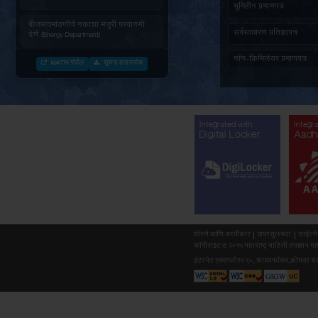
जनित्र संचमांडणीची ऊर्जापित परवानगी
(Energy Department)
जनित्र संचमांडणीची नोंदणी. (Energy
Department)
वीज संचमांडणीचे निरीक्षण करणे. (Energy
Department)
वीजसंचमांडणीचे नकाशा मंजुरी परवानगी
देणे (Energy Department)
MAITRI पोर्टल
सूचना डाउनलोड
औद्योगिक वाहतुक पासकरीता नोंदणी करणे
(Forest Department)
सर्व दस्तावेजांसह (माहिती) अर्ज प्राप्त
झाल्यानंतर महाराष्ट्र वृक्षतोड (नियमन)
अधिनियम १९६४ नुसार बिगर आदिवासी
Integr