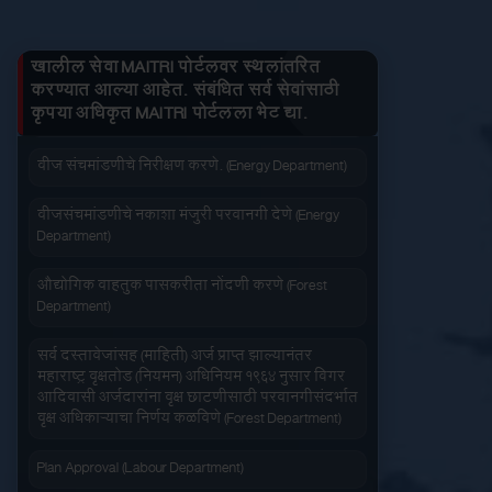
तुमचे लाभ माहित करा
जनित्र संचमांडणीची ऊर्जापित परवानगी (Energy
लागू करा
बंद करा
प्रत काढा
Department)
खालील सेवा MAITRI पोर्टलवर स्थलांतरित
करण्यात आल्या आहेत. संबंधित सर्व सेवांसाठी
जनित्र संचमांडणीची नोंदणी. (Energy Department)
कृपया अधिकृत MAITRI पोर्टलला भेट द्या.
जलद सेवा
सेवा आपल्या दारात
वीज संचमांडणीचे निरीक्षण करणे. (Energy Department)
वीजसंचमांडणीचे नकाशा मंजुरी परवानगी देणे (Energy
Department)
औद्योगिक वाहतुक पासकरीता नोंदणी करणे (Forest
Department)
सहज पोहोच
सोपी शुल्कभरणा
सर्व दस्तावेजांसह (माहिती) अर्ज प्राप्त झाल्यानंतर
महाराष्ट्र वृक्षतोड (नियमन) अधिनियम १९६४ नुसार बिगर
आदिवासी अर्जदारांना वृक्ष छाटणीसाठी परवानगीसंदर्भात
वृक्ष अधिकाऱ्याचा निर्णय कळविणे (Forest Department)
Plan Approval (Labour Department)
वेळेची बचत
वापरण्यास सोपे