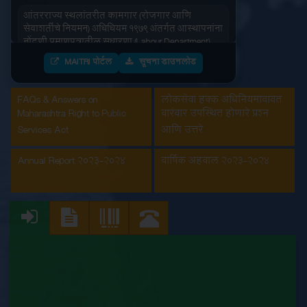
आंतरराज्य स्थलांतरीत कामगार (रोजगार आणि
सेवाशर्तीचे नियमन) अधिधियम १९७९ अंतर्गत आस्थापनांना
नोंदणी प्रमाणपत्रातील सुधारणा (Labour Department)
MAITRI पोर्टल
सूचना डाउनलोड
आंतरराज्य स्थलांतरीत कामगार (रोजगार आणि
सेवाशर्तीचे नियमन) अधिधियम १९७९ अंतर्गतआस्थापनांना
नोंदणी प्रमाणपत्र (Labour Department)
FAQs & Answers on
लोकसेवा हक्क अधिनियमाबाबत
Maharashtra Right to Public
वारंवार उपस्थित होणारे प्रश्न
इमारत आणि इतर बांधकाम मजूर आस्थापनांची नोंदणी
Services Act
आणि उत्तरे
(Labour Department)
Annual Report 2023-2024
वार्षिक अहवाल 2023-2024
कंत्राटी कामगार (नियमन व निर्मुलन) अधिनियम, 1970
अंतर्गत मुख्य मालक नोंदणी प्रमाणपत्रातील सुधारणा
(Labour Department)
कंत्राटी कामगार अनुज्ञप्ती (Labour Department)
कंत्राटी कामगार नूतनीकरण (Labour Department)
कारखाना नूतनीकरण (Labour Department)