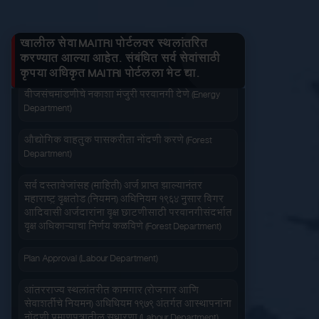
तुमचे लाभ माहित करा
जनित्र संचमांडणीची नोंदणी. (Energy Department)
खालील सेवा MAITRI पोर्टलवर स्थलांतरित
वीज संचमांडणीचे निरीक्षण करणे. (Energy Department)
करण्यात आल्या आहेत. संबंधित सर्व सेवांसाठी
कृपया अधिकृत MAITRI पोर्टलला भेट द्या.
जलद सेवा
सेवा आपल्या दारात
वीजसंचमांडणीचे नकाशा मंजुरी परवानगी देणे (Energy
Department)
औद्योगिक वाहतुक पासकरीता नोंदणी करणे (Forest
Department)
सर्व दस्तावेजांसह (माहिती) अर्ज प्राप्त झाल्यानंतर
महाराष्ट्र वृक्षतोड (नियमन) अधिनियम १९६४ नुसार बिगर
सहज पोहोच
सोपी शुल्कभरणा
आदिवासी अर्जदारांना वृक्ष छाटणीसाठी परवानगीसंदर्भात
वृक्ष अधिकाऱ्याचा निर्णय कळविणे (Forest Department)
Plan Approval (Labour Department)
आंतरराज्य स्थलांतरीत कामगार (रोजगार आणि
सेवाशर्तीचे नियमन) अधिधियम १९७९ अंतर्गत आस्थापनांना
वेळेची बचत
वापरण्यास सोपे
नोंदणी प्रमाणपत्रातील सुधारणा (Labour Department)