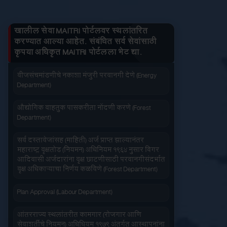
2
वैधमापन शास्त्र अधिनियम, 2009 अंतर्गत वजन व मापे यांचे मुद्रां
Department)
तुमचे लाभ माहित करा
जनित्र संचमांडणीची नोंदणी. (Energy Department)
लागू करा
बंद करा
प्रत काढा
खालील सेवा MAITRI पोर्टलवर स्थलांतरित
करण्यात आल्या आहेत. संबंधित सर्व सेवांसाठी
वीज संचमांडणीचे निरीक्षण करणे. (Energy Department)
कृपया अधिकृत MAITRI पोर्टलला भेट द्या.
जलद सेवा
सेवा आपल्या दारात
वीजसंचमांडणीचे नकाशा मंजुरी परवानगी देणे (Energy
Department)
औद्योगिक वाहतुक पासकरीता नोंदणी करणे (Forest
Department)
सर्व दस्तावेजांसह (माहिती) अर्ज प्राप्त झाल्यानंतर
सहज पोहोच
सोपी शुल्कभरणा
महाराष्ट्र वृक्षतोड (नियमन) अधिनियम १९६४ नुसार बिगर
आदिवासी अर्जदारांना वृक्ष छाटणीसाठी परवानगीसंदर्भात
वृक्ष अधिकाऱ्याचा निर्णय कळविणे (Forest Department)
Plan Approval (Labour Department)
आंतरराज्य स्थलांतरीत कामगार (रोजगार आणि
वेळेची बचत
वापरण्यास सोपे
सेवाशर्तीचे नियमन) अधिधियम १९७९ अंतर्गत आस्थापनांना