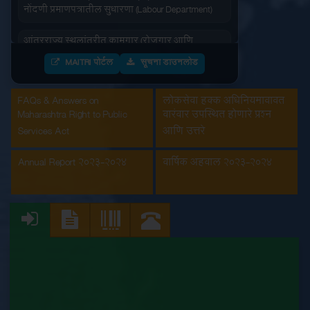
नोंदणी प्रमाणपत्रातील सुधारणा (Labour Department)
आंतरराज्य स्थलांतरीत कामगार (रोजगार आणि
सेवाशर्तीचे नियमन) अधिधियम १९७९ अंतर्गतआस्थापनांना
नोंदणी प्रमाणपत्र (Labour Department)
MAITRI पोर्टल
सूचना डाउनलोड
इमारत आणि इतर बांधकाम मजूर आस्थापनांची नोंदणी
FAQs & Answers on
लोकसेवा हक्क अधिनियमाबाबत
(Labour Department)
Maharashtra Right to Public
वारंवार उपस्थित होणारे प्रश्न
Services Act
आणि उत्तरे
कंत्राटी कामगार (नियमन व निर्मुलन) अधिनियम, 1970
अंतर्गत मुख्य मालक नोंदणी प्रमाणपत्रातील सुधारणा
Annual Report 2023-2024
वार्षिक अहवाल 2023-2024
(Labour Department)
कंत्राटी कामगार अनुज्ञप्ती (Labour Department)
कंत्राटी कामगार नूतनीकरण (Labour Department)
कारखाना नूतनीकरण (Labour Department)
कारखाना नोंदणी (Labour Department)