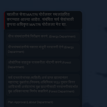
तुमचे लाभ माहित करा
जनित्र संचमांडणीची ऊर्जापित परवानगी (Energy
Department)
खालील सेवा MAITRI पोर्टलवर स्थलांतरित
करण्यात आल्या आहेत. संबंधित सर्व सेवांसाठी
जनित्र संचमांडणीची नोंदणी. (Energy Department)
कृपया अधिकृत MAITRI पोर्टलला भेट द्या.
जलद सेवा
सेवा आपल्या दारात
वीज संचमांडणीचे निरीक्षण करणे. (Energy Department)
वीजसंचमांडणीचे नकाशा मंजुरी परवानगी देणे (Energy
Department)
औद्योगिक वाहतुक पासकरीता नोंदणी करणे (Forest
Department)
सहज पोहोच
सोपी शुल्कभरणा
सर्व दस्तावेजांसह (माहिती) अर्ज प्राप्त झाल्यानंतर
महाराष्ट्र वृक्षतोड (नियमन) अधिनियम १९६४ नुसार बिगर
आदिवासी अर्जदारांना वृक्ष छाटणीसाठी परवानगीसंदर्भात
वृक्ष अधिकाऱ्याचा निर्णय कळविणे (Forest Department)
Plan Approval (Labour Department)
वेळेची बचत
वापरण्यास सोपे