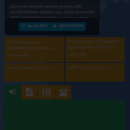
आंतरराज्य स्थलांतरीत कामगार (रोजगार आणि
सेवाशर्तीचे नियमन) अधिधियम १९७९ अंतर्गत आस्थापनांना
नोंदणी प्रमाणपत्रातील सुधारणा (Labour Department)
MAITRI पोर्टल
सूचना डाउनलोड
आंतरराज्य स्थलांतरीत कामगार (रोजगार आणि
सेवाशर्तीचे नियमन) अधिधियम १९७९ अंतर्गतआस्थापनांना
नोंदणी प्रमाणपत्र (Labour Department)
FAQs & Answers on
लोकसेवा हक्क अधिनियमाबाबत
Maharashtra Right to Public
वारंवार उपस्थित होणारे प्रश्न
इमारत आणि इतर बांधकाम मजूर आस्थापनांची नोंदणी
Services Act
आणि उत्तरे
(Labour Department)
Annual Report 2023-2024
वार्षिक अहवाल 2023-2024
कंत्राटी कामगार (नियमन व निर्मुलन) अधिनियम, 1970
अंतर्गत मुख्य मालक नोंदणी प्रमाणपत्रातील सुधारणा
(Labour Department)
कंत्राटी कामगार अनुज्ञप्ती (Labour Department)
कंत्राटी कामगार नूतनीकरण (Labour Department)
कारखाना नूतनीकरण (Labour Department)