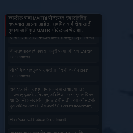
जनित्र संचमांडणीची ऊर्जापित परवानगी (Energy
तुमचे लाभ माहित करा
Department)
खालील सेवा MAITRI पोर्टलवर स्थलांतरित
जनित्र संचमांडणीची नोंदणी. (Energy Department)
करण्यात आल्या आहेत. संबंधित सर्व सेवांसाठी
कृपया अधिकृत MAITRI पोर्टलला भेट द्या.
वीज संचमांडणीचे निरीक्षण करणे. (Energy Department)
जलद सेवा
सेवा आपल्या दारात
वीजसंचमांडणीचे नकाशा मंजुरी परवानगी देणे (Energy
Department)
औद्योगिक वाहतुक पासकरीता नोंदणी करणे (Forest
Department)
सहज पोहोच
सोपी शुल्कभरणा
सर्व दस्तावेजांसह (माहिती) अर्ज प्राप्त झाल्यानंतर
महाराष्ट्र वृक्षतोड (नियमन) अधिनियम १९६४ नुसार बिगर
आदिवासी अर्जदारांना वृक्ष छाटणीसाठी परवानगीसंदर्भात
वृक्ष अधिकाऱ्याचा निर्णय कळविणे (Forest Department)
Plan Approval (Labour Department)
वेळेची बचत
वापरण्यास सोपे
आंतरराज्य स्थलांतरीत कामगार (रोजगार आणि