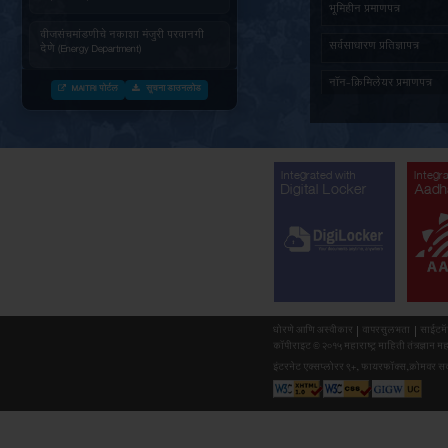
जनित्र संचमांडणीची ऊर्जापित परवानगी
(Energy Department)
जनित्र संचमांडणीची नोंदणी. (Energy
Department)
वीज संचमांडणीचे निरीक्षण करणे. (Energy
Department)
वीजसंचमांडणीचे नकाशा मंजुरी परवानगी
देणे (Energy Department)
MAITRI पोर्टल
सूचना डाउनलोड
औद्योगिक वाहतुक पासकरीता नोंदणी करणे
(Forest Department)
सर्व दस्तावेजांसह (माहिती) अर्ज प्राप्त
झाल्यानंतर महाराष्ट्र वृक्षतोड (नियमन)
अधिनियम १९६४ नुसार बिगर आदिवासी
Integr