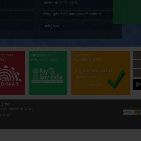
तात्पुरता रहिवास प्रमाणपत्र
ज्येष्ठ ना
पत दाखला
सांस्कृति
प्रमाणित नक्कल मिळणे बाबत अर्ज
अल्पभूधार
भूमिहीन प्रमाणपत्र
शेतकरी 
सर्वसाधारण प्रतिज्ञापत्र
डोंगर/ दुर
नॉन-क्रिमिलेयर प्रमाणपत्र
जातीचे प्र
औद्योगिक प्रयोजनार्थ जमीन खोदण्याची परवानगी(
औद्योगिक 
गौण खनिज उत्खनन)
अनुसूचित 
ated with
Integrated with
Integrated with