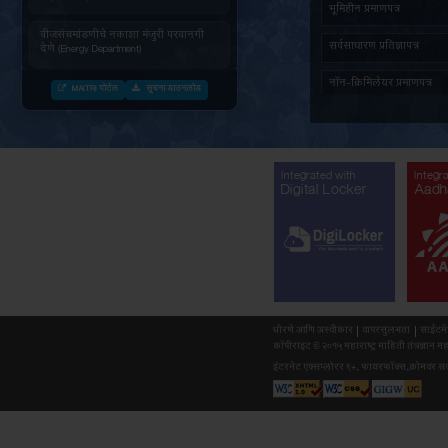
जनित्र संचमांडणीची ऊर्जापित परवानगी
(Energy Department)
जनित्र संचमांडणीची नोंदणी. (Energy
Department)
वीज संचमांडणीचे निरीक्षण करणे. (Energy
Department)
वीजसंचमांडणीचे नकाशा मंजुरी परवानगी
देणे (Energy Department)
MAITRI पोर्टल
सूचना डाउनलोड
औद्योगिक वाहतुक पासकरीता नोंदणी करणे
(Forest Department)
सर्व दस्तावेजांसह (माहिती) अर्ज प्राप्त
झाल्यानंतर महाराष्ट्र वृक्षतोड (नियमन)
अधिनियम १९६४ नुसार बिगर आदिवासी
Integr