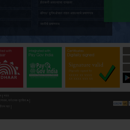
तात्पुरता रहिवास प्रमाणपत्र
ज्येष्ठ ना
पत दाखला
सांस्कृति
प्रमाणित नक्कल मिळणे बाबत अर्ज
अल्पभूधार
भूमिहीन प्रमाणपत्र
शेतकरी 
सर्वसाधारण प्रतिज्ञापत्र
डोंगर/ दुर
नॉन-क्रिमिलेयर प्रमाणपत्र
जातीचे प्र
औद्योगिक प्रयोजनार्थ जमीन खोदण्याची परवानगी(
औद्योगिक 
गौण खनिज उत्खनन)
अनुसूचित 
ated with
Integrated with
Integrated with