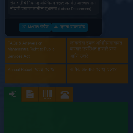
सेवाशर्तीचे नियमन) अधिधियम १९७९ अंतर्गत आस्थापनांना
नोंदणी प्रमाणपत्रातील सुधारणा (Labour Department)
आंतरराज्य स्थलांतरीत कामगार (रोजगार आणि
सेवाशर्तीचे नियमन) अधिधियम १९७९ अंतर्गतआस्थापनांना
MAITRI पोर्टल
सूचना डाउनलोड
नोंदणी प्रमाणपत्र (Labour Department)
FAQs & Answers on
लोकसेवा हक्क अधिनियमाबाबत
इमारत आणि इतर बांधकाम मजूर आस्थापनांची नोंदणी
Maharashtra Right to Public
वारंवार उपस्थित होणारे प्रश्न
(Labour Department)
Services Act
आणि उत्तरे
कंत्राटी कामगार (नियमन व निर्मुलन) अधिनियम, 1970
अंतर्गत मुख्य मालक नोंदणी प्रमाणपत्रातील सुधारणा
Annual Report 2023-2024
वार्षिक अहवाल 2023-2024
(Labour Department)
कंत्राटी कामगार अनुज्ञप्ती (Labour Department)
कंत्राटी कामगार नूतनीकरण (Labour Department)
कारखाना नूतनीकरण (Labour Department)
कारखाना नोंदणी (Labour Department)