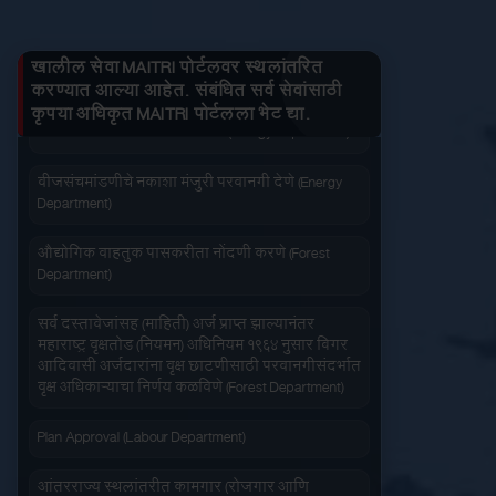
जनित्र संचमांडणीची ऊर्जापित परवानगी (Energy
तुमचे लाभ माहित करा
Department)
खालील सेवा MAITRI पोर्टलवर स्थलांतरित
जनित्र संचमांडणीची नोंदणी. (Energy Department)
करण्यात आल्या आहेत. संबंधित सर्व सेवांसाठी
कृपया अधिकृत MAITRI पोर्टलला भेट द्या.
वीज संचमांडणीचे निरीक्षण करणे. (Energy Department)
जलद सेवा
सेवा आपल्या दारात
वीजसंचमांडणीचे नकाशा मंजुरी परवानगी देणे (Energy
Department)
औद्योगिक वाहतुक पासकरीता नोंदणी करणे (Forest
Department)
सहज पोहोच
सोपी शुल्कभरणा
सर्व दस्तावेजांसह (माहिती) अर्ज प्राप्त झाल्यानंतर
महाराष्ट्र वृक्षतोड (नियमन) अधिनियम १९६४ नुसार बिगर
आदिवासी अर्जदारांना वृक्ष छाटणीसाठी परवानगीसंदर्भात
वृक्ष अधिकाऱ्याचा निर्णय कळविणे (Forest Department)
Plan Approval (Labour Department)
वेळेची बचत
आंतरराज्य स्थलांतरीत कामगार (रोजगार आणि
वापरण्यास सोपे