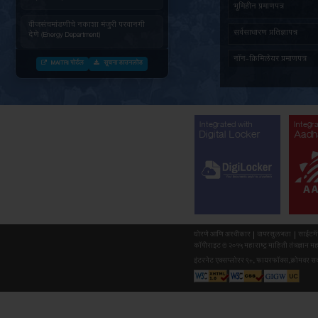
जनित्र संचमांडणीची ऊर्जापित परवानगी
(Energy Department)
जनित्र संचमांडणीची नोंदणी. (Energy
Department)
वीज संचमांडणीचे निरीक्षण करणे. (Energy
Department)
वीजसंचमांडणीचे नकाशा मंजुरी परवानगी
देणे (Energy Department)
MAITRI पोर्टल
सूचना डाउनलोड
औद्योगिक वाहतुक पासकरीता नोंदणी करणे
(Forest Department)
सर्व दस्तावेजांसह (माहिती) अर्ज प्राप्त
झाल्यानंतर महाराष्ट्र वृक्षतोड (नियमन)
अधिनियम १९६४ नुसार बिगर आदिवासी
Integr