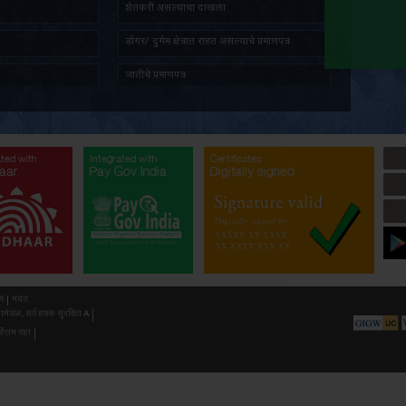
तात्पुरता रहिवास प्रमाणपत्र
ज्येष्ठ ना
पत दाखला
सांस्कृति
प्रमाणित नक्कल मिळणे बाबत अर्ज
अल्पभूधार
भूमिहीन प्रमाणपत्र
शेतकरी 
सर्वसाधारण प्रतिज्ञापत्र
डोंगर/ दुर
नॉन-क्रिमिलेयर प्रमाणपत्र
जातीचे प्र
औद्योगिक प्रयोजनार्थ जमीन खोदण्याची परवानगी(
औद्योगिक 
गौण खनिज उत्खनन)
अनुसूचित 
ated with
Integrated with
Integrated with