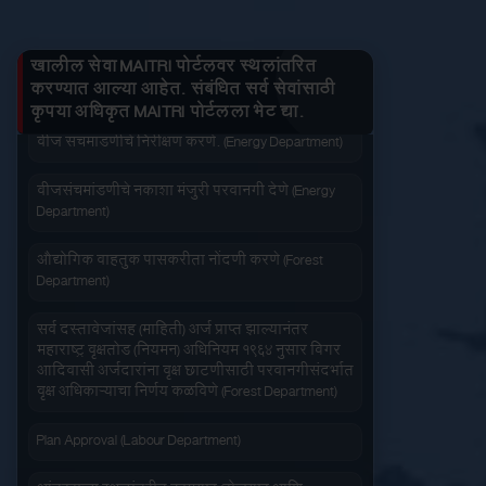
जनित्र संचमांडणीची ऊर्जापित परवानगी (Energy
तुमचे लाभ माहित करा
Department)
MAH-BHMCT CET
खालील सेवा MAITRI पोर्टलवर स्थलांतरित
जनित्र संचमांडणीची नोंदणी. (Energy Department)
करण्यात आल्या आहेत. संबंधित सर्व सेवांसाठी
कृपया अधिकृत MAITRI पोर्टलला भेट द्या.
Higher Education
जलद सेवा
सेवा आपल्या दारात
वीज संचमांडणीचे निरीक्षण करणे. (Energy Department)
MAH- M.Ed. CET
वीजसंचमांडणीचे नकाशा मंजुरी परवानगी देणे (Energy
Department)
MAH-M.P.Ed. CET
औद्योगिक वाहतुक पासकरीता नोंदणी करणे (Forest
Department)
MAH-B.Ed.-M.Ed.(Integrated) CET
सहज पोहोच
सोपी शुल्कभरणा
सर्व दस्तावेजांसह (माहिती) अर्ज प्राप्त झाल्यानंतर
महाराष्ट्र वृक्षतोड (नियमन) अधिनियम १९६४ नुसार बिगर
MAH-LL.B.-5 Years (Integrated)
आदिवासी अर्जदारांना वृक्ष छाटणीसाठी परवानगीसंदर्भात
CET
वृक्ष अधिकाऱ्याचा निर्णय कळविणे (Forest Department)
Plan Approval (Labour Department)
MAH-LL.B.-3 Years CET
वेळेची बचत
वापरण्यास सोपे
आंतरराज्य स्थलांतरीत कामगार (रोजगार आणि