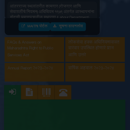
आंतरराज्य स्थलांतरीत कामगार (रोजगार आणि
सेवाशर्तीचे नियमन) अधिधियम १९७९ अंतर्गत आस्थापनांना
नोंदणी प्रमाणपत्रातील सुधारणा (Labour Department)
MAITRI पोर्टल
सूचना डाउनलोड
आंतरराज्य स्थलांतरीत कामगार (रोजगार आणि
सेवाशर्तीचे नियमन) अधिधियम १९७९ अंतर्गतआस्थापनांना
नोंदणी प्रमाणपत्र (Labour Department)
FAQs & Answers on
लोकसेवा हक्क अधिनियमाबाबत
Maharashtra Right to Public
वारंवार उपस्थित होणारे प्रश्न
इमारत आणि इतर बांधकाम मजूर आस्थापनांची नोंदणी
Services Act
आणि उत्तरे
(Labour Department)
Annual Report 2023-2024
वार्षिक अहवाल 2023-2024
कंत्राटी कामगार (नियमन व निर्मुलन) अधिनियम, 1970
अंतर्गत मुख्य मालक नोंदणी प्रमाणपत्रातील सुधारणा
(Labour Department)
कंत्राटी कामगार अनुज्ञप्ती (Labour Department)
कंत्राटी कामगार नूतनीकरण (Labour Department)
कारखाना नूतनीकरण (Labour Department)