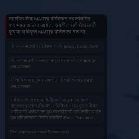
तुमचे लाभ माहित करा
जनित्र संचमांडणीची ऊर्जापित परवानगी (Energy
Department)
खालील सेवा MAITRI पोर्टलवर स्थलांतरित
करण्यात आल्या आहेत. संबंधित सर्व सेवांसाठी
जनित्र संचमांडणीची नोंदणी. (Energy Department)
कृपया अधिकृत MAITRI पोर्टलला भेट द्या.
जलद सेवा
सेवा आपल्या दारात
वीज संचमांडणीचे निरीक्षण करणे. (Energy Department)
वीजसंचमांडणीचे नकाशा मंजुरी परवानगी देणे (Energy
Department)
औद्योगिक वाहतुक पासकरीता नोंदणी करणे (Forest
Department)
सहज पोहोच
सोपी शुल्कभरणा
सर्व दस्तावेजांसह (माहिती) अर्ज प्राप्त झाल्यानंतर
महाराष्ट्र वृक्षतोड (नियमन) अधिनियम १९६४ नुसार बिगर
आदिवासी अर्जदारांना वृक्ष छाटणीसाठी परवानगीसंदर्भात
वृक्ष अधिकाऱ्याचा निर्णय कळविणे (Forest Department)
Plan Approval (Labour Department)
वेळेची बचत
वापरण्यास सोपे