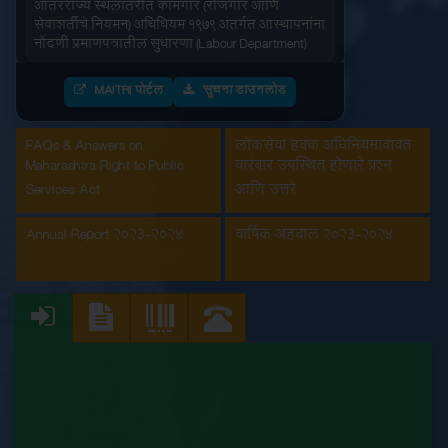
सेवाशर्तीचे नियमन) अधिधियम १९७९ अंतर्गत आस्थापनांना
नोंदणी प्रमाणपत्रातील सुधारणा (Labour Department)
आंतरराज्य स्थलांतरीत कामगार (रोजगार आणि
MAITRI पोर्टल
सूचना डाउनलोड
सेवाशर्तीचे नियमन) अधिधियम १९७९ अंतर्गतआस्थापनांना
नोंदणी प्रमाणपत्र (Labour Department)
FAQs & Answers on
लोकसेवा हक्क अधिनियमाबाबत
इमारत आणि इतर बांधकाम मजूर आस्थापनांची नोंदणी
Maharashtra Right to Public
वारंवार उपस्थित होणारे प्रश्न
(Labour Department)
Services Act
आणि उत्तरे
कंत्राटी कामगार (नियमन व निर्मुलन) अधिनियम, 1970
Annual Report 2023-2024
वार्षिक अहवाल 2023-2024
अंतर्गत मुख्य मालक नोंदणी प्रमाणपत्रातील सुधारणा
(Labour Department)
कंत्राटी कामगार अनुज्ञप्ती (Labour Department)
कंत्राटी कामगार नूतनीकरण (Labour Department)
कारखाना नूतनीकरण (Labour Department)
कारखाना नोंदणी (Labour Department)