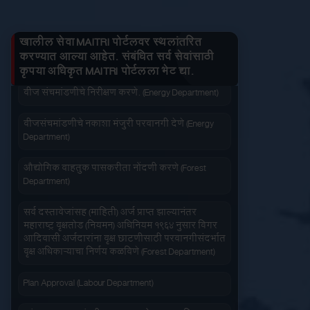
तुमचे लाभ माहित करा
जनित्र संचमांडणीची ऊर्जापित परवानगी (Energy
Department)
खालील सेवा MAITRI पोर्टलवर स्थलांतरित
जनित्र संचमांडणीची नोंदणी. (Energy Department)
करण्यात आल्या आहेत. संबंधित सर्व सेवांसाठी
कृपया अधिकृत MAITRI पोर्टलला भेट द्या.
जलद सेवा
सेवा आपल्या दारात
वीज संचमांडणीचे निरीक्षण करणे. (Energy Department)
वीजसंचमांडणीचे नकाशा मंजुरी परवानगी देणे (Energy
Department)
औद्योगिक वाहतुक पासकरीता नोंदणी करणे (Forest
Department)
सहज पोहोच
सोपी शुल्कभरणा
सर्व दस्तावेजांसह (माहिती) अर्ज प्राप्त झाल्यानंतर
महाराष्ट्र वृक्षतोड (नियमन) अधिनियम १९६४ नुसार बिगर
आदिवासी अर्जदारांना वृक्ष छाटणीसाठी परवानगीसंदर्भात
वृक्ष अधिकाऱ्याचा निर्णय कळविणे (Forest Department)
Plan Approval (Labour Department)
वेळेची बचत
वापरण्यास सोपे
आंतरराज्य स्थलांतरीत कामगार (रोजगार आणि