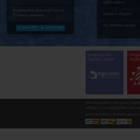
जनित्र संचमांडणीची ऊर्जापित परवानगी
(Energy Department)
जनित्र संचमांडणीची नोंदणी. (Energy
Department)
वीज संचमांडणीचे निरीक्षण करणे. (Energy
Department)
वीजसंचमांडणीचे नकाशा मंजुरी परवानगी
देणे (Energy Department)
MAITRI पोर्टल
सूचना डाउनलोड
औद्योगिक वाहतुक पासकरीता नोंदणी करणे
(Forest Department)
सर्व दस्तावेजांसह (माहिती) अर्ज प्राप्त
झाल्यानंतर महाराष्ट्र वृक्षतोड (नियमन)
अधिनियम १९६४ नुसार बिगर आदिवासी
Integr